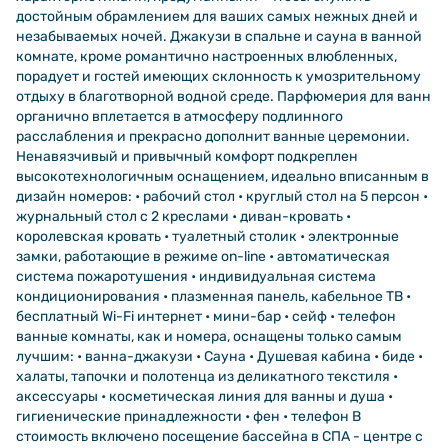
достойным обрамлением для ваших самых нежных дней и
незабываемых ночей. Джакузи в спальне и сауна в ванной
комнате, кроме романтично настроенных влюбленных,
порадует и гостей имеющих склонность к умозрительному
отдыху в благотворной водной среде. Парфюмерия для ванн
органично вплетается в атмосферу подлинного
расслабления и прекрасно дополнит ванные церемонии.
Ненавязчивый и привычный комфорт подкреплен
высокотехнологичным оснащением, идеально вписанным в
дизайн номеров: • рабочий стол • круглый стол на 5 персон •
журнальный стол c 2 креслами • диван-кровать •
королевская кровать • туалетный столик • электронные
замки, работающие в режиме on-line • автоматическая
система пожаротушения • индивидуальная система
кондиционирования • плазменная панель, кабельное ТВ •
бесплатный Wi-Fi интернет • мини-бар • сейф • телефон
ванные комнаты, как и номера, оснащены только самым
лучшим: • ванна-джакузи • Сауна • Душевая кабина • биде •
халаты, тапочки и полотенца из деликатного текстиля •
аксессуары • косметическая линия для ванны и душа •
гигиенические принадлежности • фен • телефон В
стоимость включено посещение бассейна в СПА - центре с